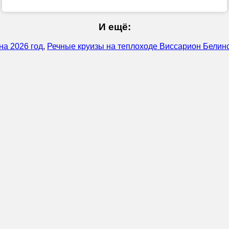
И ещё:
на 2026 год
,
Речные круизы на теплоходе Виссарион Белинс