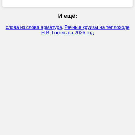
И ещё:
слова из слова арматура
,
Речные круизы на теплоходе
Н.В. Гоголь на 2026 год