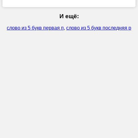
И ещё:
слово из 5 букв первая п
,
слово из 5 букв последняя р