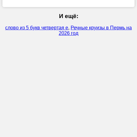
И ещё:
слово из 5 букв четвертая е
,
Речные круизы в Пермь на
2026 год