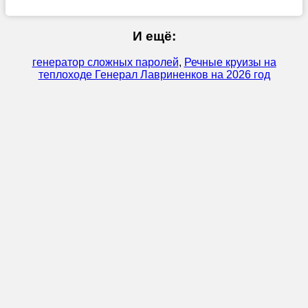
И ещё:
генератор сложных паролей
,
Речные круизы на
теплоходе Генерал Лавриненков на 2026 год