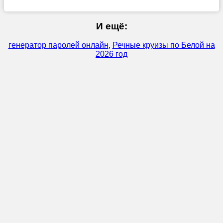
И ещё:
генератор паролей онлайн
,
Речные круизы по Белой на
2026 год