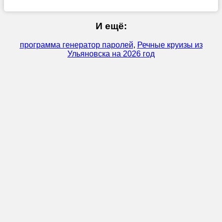
И ещё:
программа генератор паролей
,
Речные круизы из
Ульяновска на 2026 год