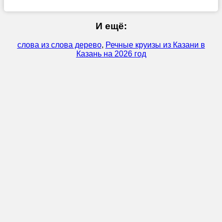
И ещё:
слова из слова дерево
,
Речные круизы из Казани в
Казань на 2026 год