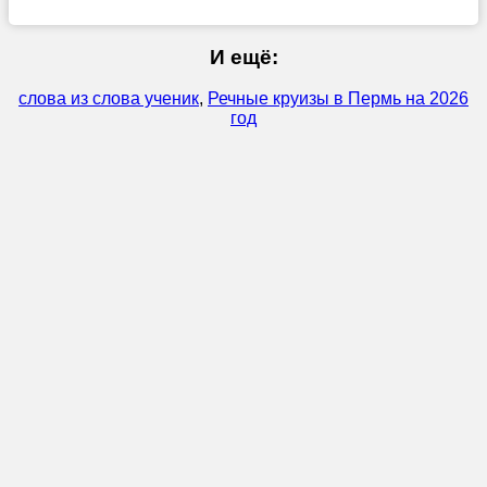
И ещё:
слова из слова ученик
,
Речные круизы в Пермь на 2026
год